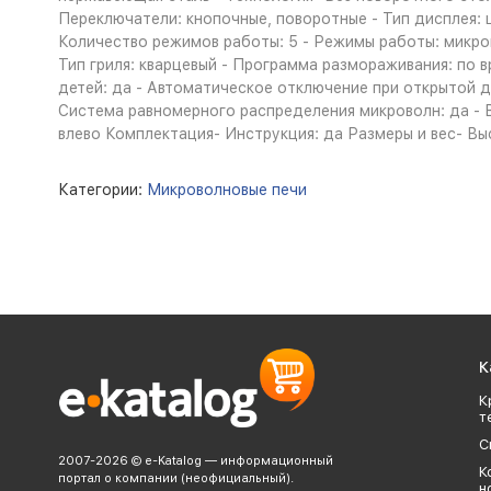
Переключатели: кнопочные, поворотные - Тип дисплея: 
Количество режимов работы: 5 - Режимы работы: микрово
Тип гриля: кварцевый - Программа размораживания: по 
детей: да - Автоматическое отключение при открытой
Система равномерного распределения микроволн: да - В
влево Комплектация- Инструкция: да Размеры и вес- Высо
Категории:
Микроволновые печи
К
К
т
С
2007-2026 © e-Katalog — информационный
К
портал о компании (неофициальный).
н