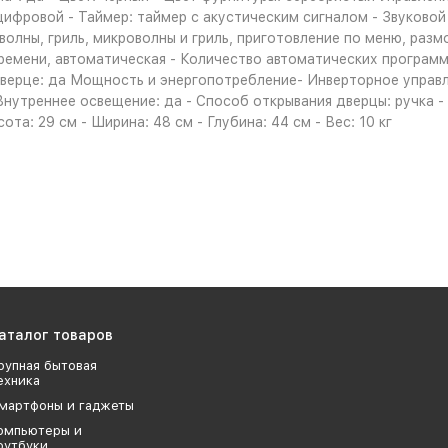
цифровой - Таймер: таймер с акустическим сигналом - Звуковой
лны, гриль, микроволны и гриль, приготовление по меню, размор
времени, автоматическая - Количество автоматических программ
 дверце: да Мощность и энергопотребление- Инверторное упра
нутреннее освещение: да - Способ открывания дверцы: ручка - 
та: 29 см - Ширина: 48 см - Глубина: 44 см - Вес: 10 кг
аталог товаров
рупная бытовая
ехника
мартфоны и гаджеты
омпьютеры и
оутбуки