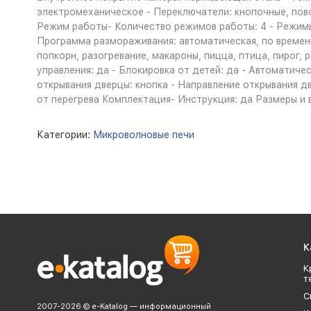
электромеханическое - Переключатели: кнопочные, пово
Режим работы- Количество режимов работы: 4 - Режимы ра
Программа размораживания: автоматическая, по времени
попкорн, разогревание, макароны, пицца, птица, пирог,
управления: да - Блокировка от детей: да - Автоматич
открывания дверцы: кнопка - Направление открывания д
от перегрева Комплектация- Инструкция: да Размеры и ве
Категории:
Микроволновые печи
К
К
т
С
2007-2026 © e-Katalog — информационный