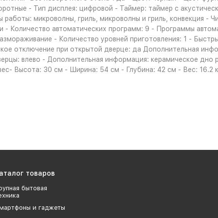
ротные - Тип дисплея: цифровой - Таймер: таймер с акустическ
боты: микроволны, гриль, микроволны и гриль, конвекция - Числ
 - Количество автоматических программ: 9 - Программы автома
 размораживание - Количество уровней приготовления: 1 - Быстр
еское отключение при открытой дверце: да Дополнительная инф
верцы: влево - Дополнительная информация: керамическое дно р
с- Высота: 30 см - Ширина: 54 см - Глубина: 42 см - Вес: 16.2 к
аталог товаров
рупная бытовая
ехника
мартфоны и гаджеты