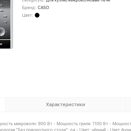
categoryId:
Для кухни/Микроволновые печи
Бренд:
CASO
Цвет:
Характеристики
ость микроволн: 900 Вт - Мощность гриля: 1100 Вт - Мощность
ология "Без поворотного стола": да - Цвет: чёрный - Цвет фур