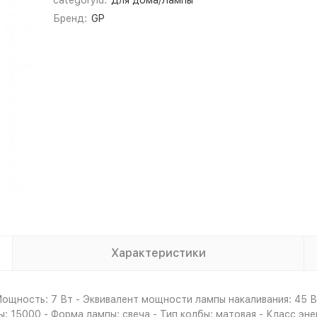
categoryId:
Для дома/Лампы
Бренд:
GP
Характеристики
щность: 7 Вт - Эквивалент мощности лампы накаливания: 45 Вт 
пы: 15000 - Форма лампы: свеча - Тип колбы: матовая - Класс 