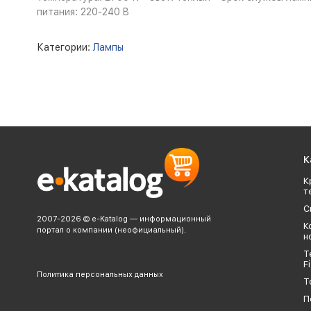
питания: 220-240 B
Категории:
Лампы
К
К
т
С
2007-2026 © e-Katalog — информационный
К
портал о компании (неофициальный).
н
Т
Fi
Политика персональных данных
Т
П