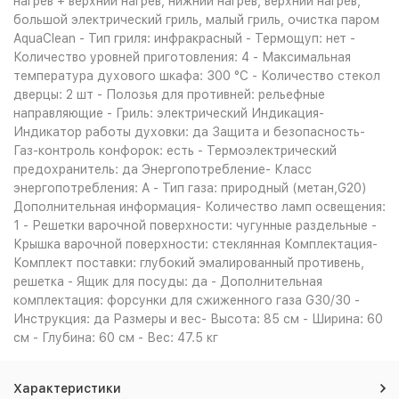
нагрев + верхний нагрев, нижний нагрев, верхний нагрев,
большой электрический гриль, малый гриль, очистка паром
AquaClean - Тип гриля: инфракрасный - Термощуп: нет -
Количество уровней приготовления: 4 - Максимальная
температура духового шкафа: 300 °С - Количество стекол
дверцы: 2 шт - Полозья для противней: рельефные
направляющие - Гриль: электрический Индикация-
Индикатор работы духовки: да Защита и безопасность-
Газ-контроль конфорок: есть - Термоэлектрический
предохранитель: да Энергопотребление- Класс
энергопотребления: A - Тип газа: природный (метан,G20)
Дополнительная информация- Количество ламп освещения:
1 - Решетки варочной поверхности: чугунные раздельные -
Крышка варочной поверхности: стеклянная Комплектация-
Комплект поставки: глубокий эмалированный противень,
решетка - Ящик для посуды: да - Дополнительная
комплектация: форсунки для сжиженного газа G30/30 -
Инструкция: да Размеры и вес- Высота: 85 см - Ширина: 60
см - Глубина: 60 см - Вес: 47.5 кг
Характеристики