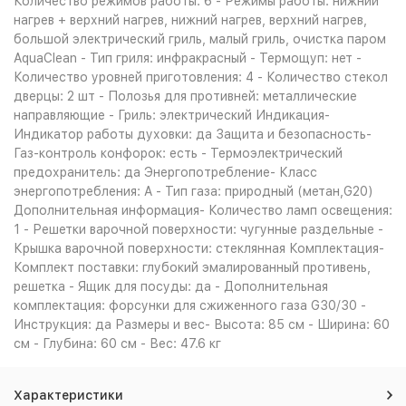
Количество режимов работы: 6 - Режимы работы: нижний
нагрев + верхний нагрев, нижний нагрев, верхний нагрев,
большой электрический гриль, малый гриль, очистка паром
AquaClean - Тип гриля: инфракрасный - Термощуп: нет -
Количество уровней приготовления: 4 - Количество стекол
дверцы: 2 шт - Полозья для противней: металлические
направляющие - Гриль: электрический Индикация-
Индикатор работы духовки: да Защита и безопасность-
Газ-контроль конфорок: есть - Термоэлектрический
предохранитель: да Энергопотребление- Класс
энергопотребления: A - Тип газа: природный (метан,G20)
Дополнительная информация- Количество ламп освещения:
1 - Решетки варочной поверхности: чугунные раздельные -
Крышка варочной поверхности: стеклянная Комплектация-
Комплект поставки: глубокий эмалированный противень,
решетка - Ящик для посуды: да - Дополнительная
комплектация: форсунки для сжиженного газа G30/30 -
Инструкция: да Размеры и вес- Высота: 85 см - Ширина: 60
см - Глубина: 60 см - Вес: 47.6 кг
Характеристики