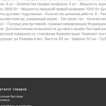
ок: 4 шт - Количество газовых конфорок: 4 шт - Мощность зад
: 2900 Вт - Мощность передней правой конфорки: 1000 Вт Духо
тка духовки: гидролизная - Количество режимов работы: 6 - Ре
ль+вентилятор, ускоренный нагрев - Тип гриля: тэн - Количест
2 шт - Полозья для противней: съемные направляющие Индикаци
я- Дополнительные возможности духового шкафа: быстрый разо
арочной поверхности: стеклянная Комплектация- Комплект пост
кция: да Размеры и вес- Высота: 85 см - Ширина: 50 см - Глуби
аталог товаров
рупная бытовая
ехника
мартфоны и гаджеты