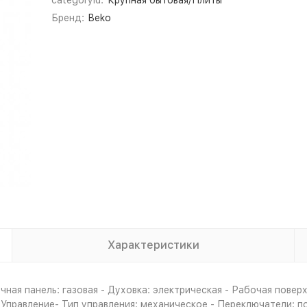
categoryId:
Крупная бытовая/Плиты
Бренд:
Beko
Характеристики
ная панель: газовая - Духовка: электрическая - Рабочая поверх
Управление- Тип управления: механическое - Переключатели: по