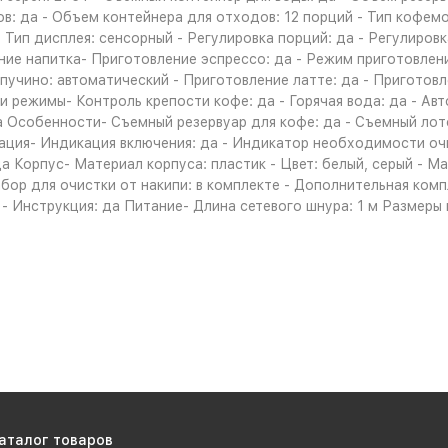
ов: да - Объем контейнера для отходов: 12 порций - Тип кофемо
 Тип дисплея: сенсорный - Регулировка порций: да - Регулиров
ние напитка- Приготовление эспрессо: да - Режим приготовлен
пучино: автоматический - Приготовление латте: да - Приготовл
 режимы- Контроль крепости кофе: да - Горячая вода: да - Ав
 Особенности- Съемный резервуар для кофе: да - Съемный лото
ация- Индикация включения: да - Индикатор необходимости очи
а Корпус- Материал корпуса: пластик - Цвет: белый, серый - М
абор для очистки от накипи: в комплекте - Дополнительная ком
 Инструкция: да Питание- Длина сетевого шнура: 1 м Размеры и 
аталог товаров