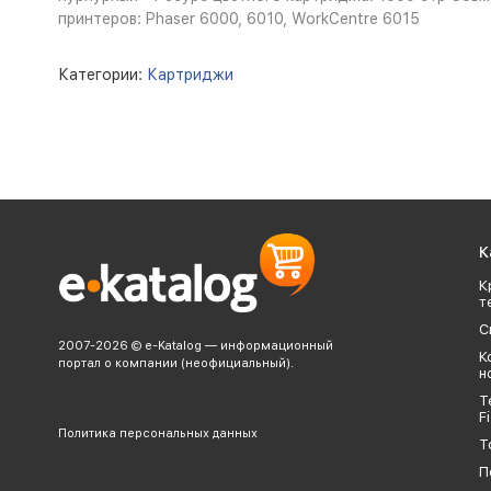
принтеров: Phaser 6000, 6010, WorkCentre 6015
Категории:
Картриджи
К
К
т
С
2007-2026 © e-Katalog — информационный
К
портал о компании (неофициальный).
н
Т
Fi
Политика персональных данных
Т
П