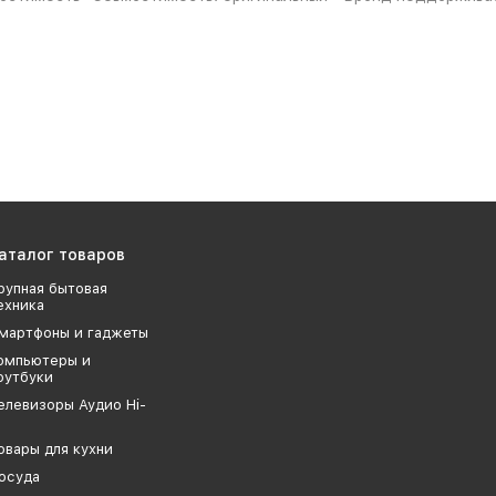
аталог товаров
рупная бытовая
ехника
мартфоны и гаджеты
омпьютеры и
оутбуки
елевизоры Аудио Hi-
овары для кухни
осуда