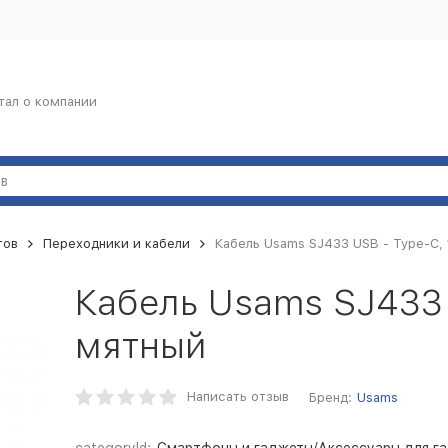
тал о компании
тов
Переходники и кабели
Кабель Usams SJ433 USB - Type-C, 
Кабель Usams SJ433 
мятный
Написать отзыв
Бренд:
Usams