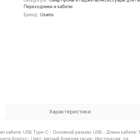
categoryId:
Смартфоны и гаджеты/Аксессуары для г
Переходники и кабели
Бренд:
Usams
Характеристики
 кабеля: USB Type-С - Основной разъем: USB - Длина кабеля: 1 м
ншета Корпус- Цвет: мятный Комплектация- Инструкция: да