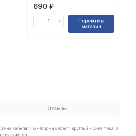
690
₽
Перейти в
магазин
Отзывы
лина кабеля: 1 м - Форма кабеля: круглый - Сила тока: 2
струкция: да