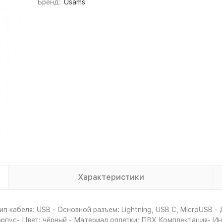
Бренд:
Usams
Характеристики
 кабеля: USB - Основной разъем: Lightning, USB C, MicroUSB - Д
Корпус- Цвет: чёрный - Материал оплетки: ПВХ Комплектация- Ин