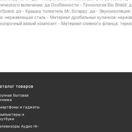
ического включения: да Особенности - Технология Bio Shield: д
erGuard: да - Крышка толкатель Мr. Scrappy: да - Звукоизоляция
а: нержавеющая сталь - Материал дробильных кулачков: нержа
копрочный вязкий композит - Материал сливного фланца: термо
аталог товаров
рупная бытовая
ехника
мартфоны и гаджеты
омпьютеры и
оутбуки
елевизоры Аудио Hi-