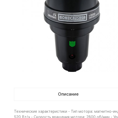
Описание
Технические характеристики - Тип мотора: магнитно-ин
520 Вт/ч - Скорость вращения мотора: 2800 об/мин - Уро