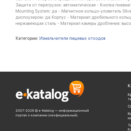
Защита от перегрузок: автоматическая - Кнопка пневмат
Mounting System: да - Магнитное кольцо-уловитель Silv
диспоузером: да Корпус - Материал дробильного кольц
нержавеющая сталь - Материал камеры дробления: высо
Категории:
Измельчители пищевых отходов
К
К
т
С
2007-2026 © e-Katalog — информационный
К
портал о компании (неофициальный).
н
Т
Fi