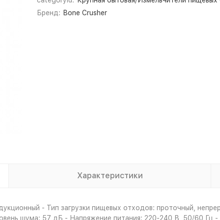
categoryId:
Крупная бытовая/Измельчители пищевых
Бренд:
Bone Crusher
Характеристики
дукционный - Тип загрузки пищевых отходов: проточный, непре
вень шума: 57 дБ - Напряжение питания: 220-240 В, 50/60 Гц - 