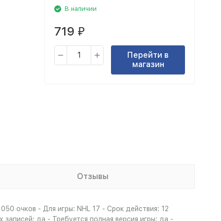
В наличии
719
₽
Перейти в
магазин
Отзывы
050 очков - Для игры: NHL 17 - Срок действия: 12
аписей: да - Требуется полная версия игры: да -