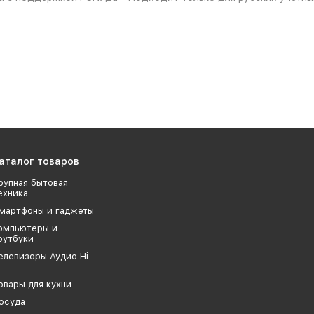
аталог товаров
рупная бытовая
ехника
мартфоны и гаджеты
омпьютеры и
оутбуки
елевизоры Аудио Hi-
овары для кухни
осуда