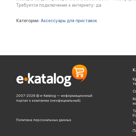
Требуется подключение к интернету: да
Категории:
Аксессуары для приставок
К
К
т
С
2007-2026 © e-Katalog — информационный
К
портал о компании (неофициальный).
н
Т
Fi
Политика персональных данных
Т
П