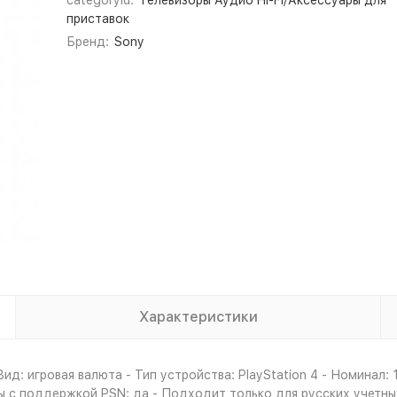
categoryId:
Телевизоры Аудио Hi-Fi/Аксессуары для
приставок
Бренд:
Sony
Характеристики
д: игровая валюта - Тип устройства: PlayStation 4 - Номинал: 1
с поддержкой PSN: да - Подходит только для русских учетных з