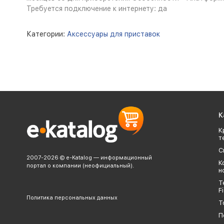
Требуется подключение к интернету: да
Категории:
Аксессуары для приставок
К
К
т
С
2007-2026 © e-Katalog — информационный
К
портал о компании (неофициальный).
н
Т
Fi
Политика персональных данных
Т
П