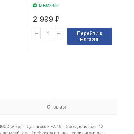
В наличии
2 999
₽
Перейти в
магазин
Отзывы
600 очков - Для игры: FIFA 19 - Срок действия: 12
аписей: да - Требуется полная версия игры: да -