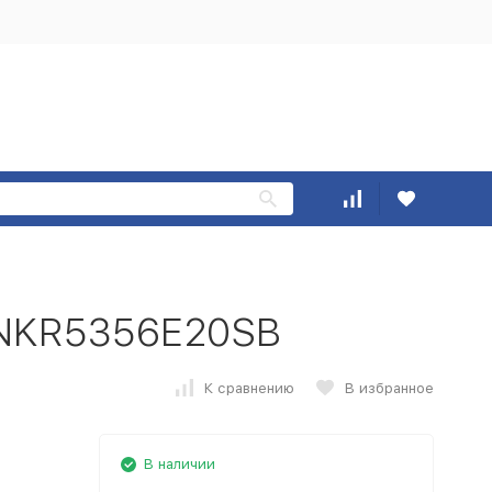
CNKR5356E20SB
К сравнению
В избранное
В наличии