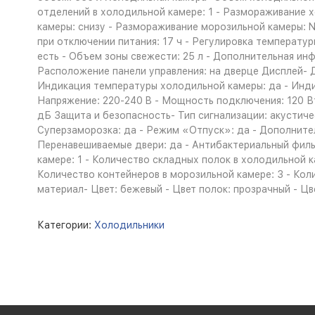
отделений в холодильной камере: 1 - Размораживание 
камеры: снизу - Размораживание морозильной камеры: N
при отключении питания: 17 ч - Регулировка температу
есть - Объем зоны свежести: 25 л - Дополнительная инфо
Расположение панели управления: на дверце Дисплей- Д
Индикация температуры холодильной камеры: да - Инди
Напряжение: 220-240 B - Мощность подключения: 120 Вт
дБ Защита и безопасность- Тип сигнализации: акустич
Суперзаморозка: да - Режим «Отпуск»: да - Дополнител
Перенавешиваемые двери: да - Антибактериальный фильт
камере: 1 - Количество складных полок в холодильной к
Количество контейнеров в морозильной камере: 3 - Колич
материал- Цвет: бежевый - Цвет полок: прозрачный - Цве
Категории:
Холодильники