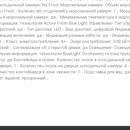
холодильной камеры: No Frost Морозильная камера- Объем моро
o Frost - Количество отделений в морозильной камере: 1 - Мощ
ры в морозильной камере: да - Минимальная температура в мороз
рмация: технология Active Fresh Blue Light Управление- Тип уп
исплей: да - Тип дисплея: LED - Вид дисплея: цифровой Индик
кация включения: да - Индикация режима работы: да - Индикац
 - Класс энергопотребления: A+ - Энергопотребление: 339 кВтч
еский - Сигнализация об открытой двери: да Освещение- Освещ
ьная информация: технология BlueLight Особенности конструкци
р: да Контейнеры и полки- Количество полок в холодильной ка
амере: 1 - Количество полок на дверце холодильной камеры: 4 -
ество контейнеров в зоне свежести: 1 - Подставка для яиц: да 
т ящиков: прозрачный...