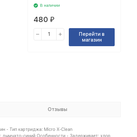
В наличии
480
₽
Перейти в
магазин
Отзывы
ин - Тип картриджа: Micro X-Clean
т: дымчато-синий Особенности - Задерживает: хлор,