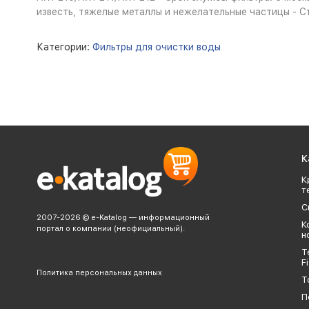
известь, тяжелые металлы и нежелательные частицы - С
Категории:
Фильтры для очистки воды
К
К
т
С
2007-2026 © e-Katalog — информационный
К
портал о компании (неофициальный).
н
Т
Fi
Политика персональных данных
Т
П