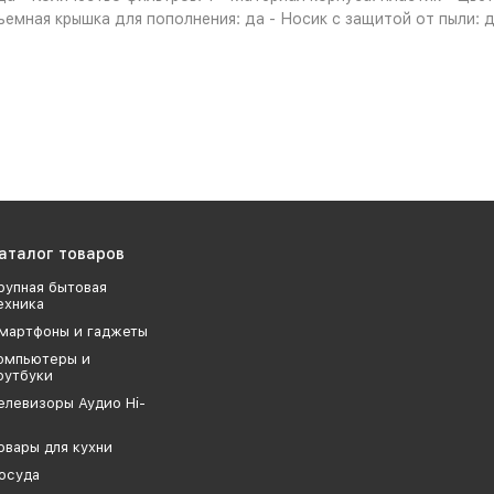
ъемная крышка для пополнения: да - Носик с защитой от пыли: 
аталог товаров
рупная бытовая
ехника
мартфоны и гаджеты
омпьютеры и
оутбуки
елевизоры Аудио Hi-
овары для кухни
осуда