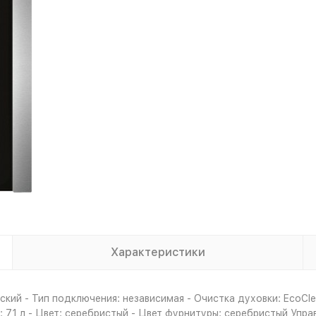
Характеристики
кий - Тип подключения: независимая - Очистка духовки: EcoCle
 71 л - Цвет: серебристый - Цвет фурнитуры: серебристый Упра