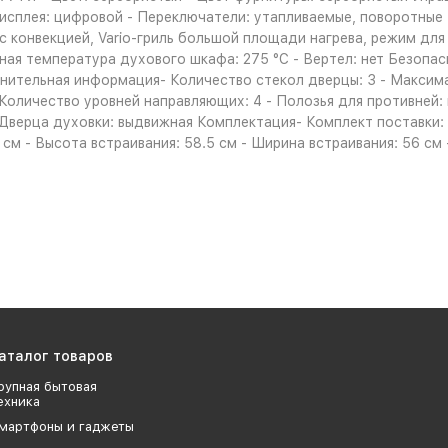
дисплея: цифровой - Переключатели: утапливаемые, поворотные
с конвекцией, Vario-гриль большой площади нагрева, режим для п
ьная температура духового шкафа: 275 °С - Вертел: нет Безопа
нительная информация- Количество стекол дверцы: 3 - Максима
- Количество уровней направляющих: 4 - Полозья для противней
Дверца духовки: выдвижная Комплектация- Комплект поставки: 3
7 см - Высота встраивания: 58.5 см - Ширина встраивания: 56 см -
аталог товаров
рупная бытовая
ехника
мартфоны и гаджеты