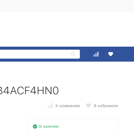
 B4ACF4HN0
К сравнению
В избранное
В наличии