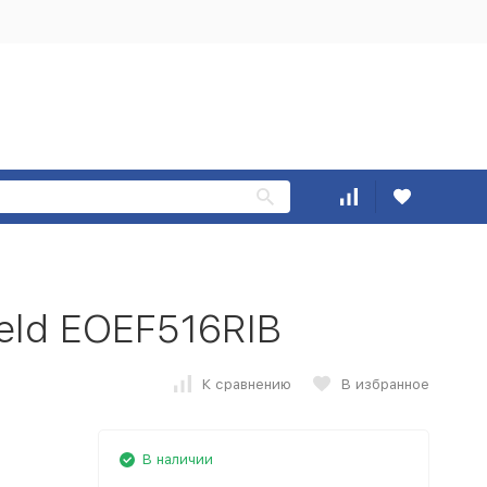
eld EOEF516RIB
К сравнению
В избранное
В наличии