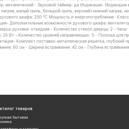
ер: механический - Звуковой таймер: да Индикация- Индикация
нагрев, малый гриль, большой гриль, верхний+нижний нагрев, ни
 духового шкафа: 250 °С Мощность и энергопотребление- Клас
ация- Дополнительные возможности духового шкафа: вентилято
ерца духовки: откидная - Количество стекол дверцы: 2 - Часы: 
: 25 Вт - Количество уровней направляющих: 5 - Полозья для 
ация- Комплект поставки: металлическая решетка, глубокий пр
вания: 60 см - Ширина встраивания: 42 см - Глубина встраивания: 
аталог товаров
рупная бытовая
ехника
мартфоны и гаджеты