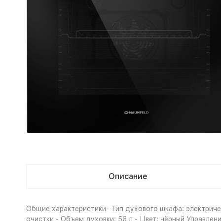
Описание
Общие характеристики- Тип духового шкафа: электричес
очистки - Объем духовки: 56 л - Цвет: чёрный Управле