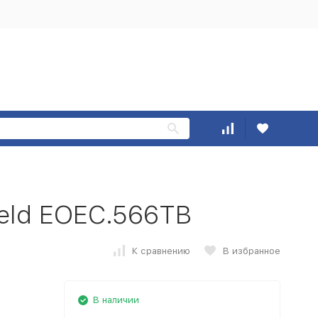
eld EOEC.566TB
К сравнению
В избранное
В наличии