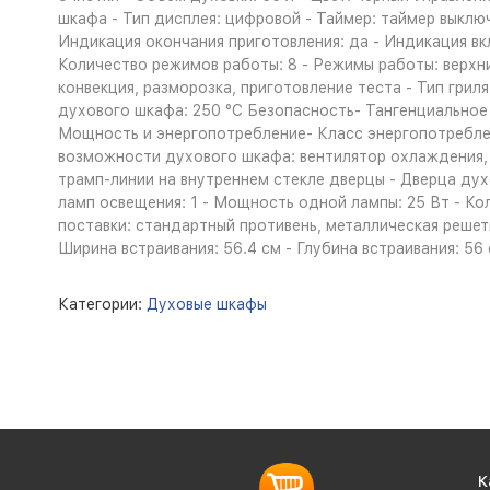
шкафа - Тип дисплея: цифровой - Таймер: таймер выклю
Индикация окончания приготовления: да - Индикация в
Количество режимов работы: 8 - Режимы работы: верхний 
конвекция, разморозка, приготовление теста - Тип грил
духового шкафа: 250 °С Безопасность- Тангенциальное 
Мощность и энергопотребление- Класс энергопотребле
возможности духового шкафа: вентилятор охлаждения, 
трамп-линии на внутреннем стекле дверцы - Дверца духо
ламп освещения: 1 - Мощность одной лампы: 25 Вт - К
поставки: стандартный противень, металлическая решетка
Ширина встраивания: 56.4 см - Глубина встраивания: 56 с
Категории:
Духовые шкафы
К