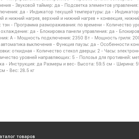
чения - Звуковой таймер: да - Подсветка элементов управления
ключения: да - Индикатор текущей температуры: да - Индикато
и нижний нагрев, верхний и нижний нагрев + конвекция, нижний 
я: тэн - Программа размораживания: по времени - Количество у
охлаждение: да - Блокировка панели управления: да - Блокиров
ния: A - Мощность подключения: 2350 Вт - Мощность гриля: 2
автоматика выключения - Функция паузы: да - Особенности кон
вки: откидная - Количество стекол дверцы: 2 - Часы: электрон
оличество уровней направляющих: 5 - Полозья для противней: 
 - Инструкция: да Размеры и вес- Высота: 59.5 см - Ширина: 59.
м - Вес: 28.5 кг
аталог товаров