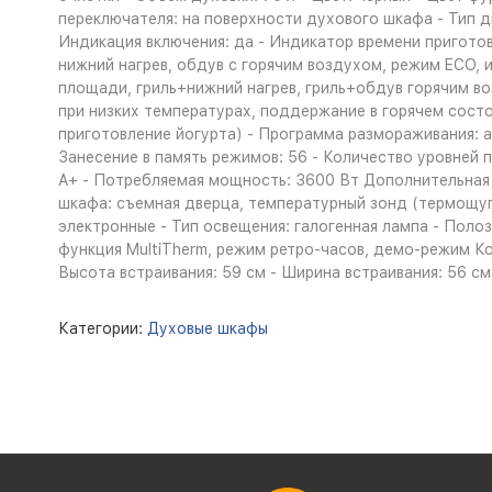
переключателя: на поверхности духового шкафа - Тип д
Индикация включения: да - Индикатор времени приготов
нижний нагрев, обдув с горячим воздухом, режим ECO, 
площади, гриль+нижний нагрев, гриль+обдув горячим в
при низких температурах, поддержание в горячем состо
приготовление йогурта) - Программа размораживания: 
Занесение в память режимов: 56 - Количество уровней 
A+ - Потребляемая мощность: 3600 Вт Дополнительная
шкафа: съемная дверца, температурный зонд (термощуп)
электронные - Тип освещения: галогенная лампа - Поло
функция MultiTherm, режим ретро-часов, демо-режим Ком
Высота встраивания: 59 см - Ширина встраивания: 56 см
Категории:
Духовые шкафы