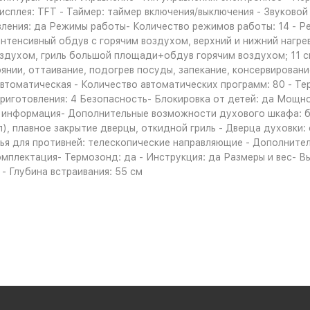
исплея: TFT - Таймер: таймер включения/выключения - Звуковой
ления: да Режимы работы- Количество режимов работы: 14 - Реж
интенсивный обдув с горячим воздухом, верхний и нижний нагре
оздухом, гриль большой площади+обдув горячим воздухом; 11 
янии, оттаивание, подогрев посуды, запекание, консервировани
автоматическая - Количество автоматических программ: 80 - Т
приготовления: 4 Безопасность- Блокировка от детей: да Мощн
 информация- Дополнительные возможности духового шкафа: б
, плавное закрытие дверцы, откидной гриль - Дверца духовки: о
зья для противней: телескопические направляющие - Дополнител
плектация- Термозонд: да - Инструкция: да Размеры и вес- Высо
 - Глубина встраивания: 55 см