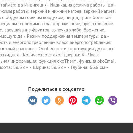
 таймер: да Индикация- Индикация режима работы: да -
имы работы: верхний и нижний нагрев, верхний нагрев,
в с обдувом горячим воздухом, пицца, гриль большой
специальных режимов (размораживание, приготовление
е, засушивание фруктов, выпечка хлеба, брожение,
ермощуп: да - Режим поддержания температуры: да -
ость и энергопотребление- Класс энергопотребления:
ыстрый разогрев - Особенности конструкции духового
ткидная - Количество стекол дверцы: 4 - Часы:
ьная информация: функция okoTherm, функция okoEmail,
та: 59.5 см - Ширина: 59.5 см - Глубина: 55.9 см -
Поделиться в соцсетях: