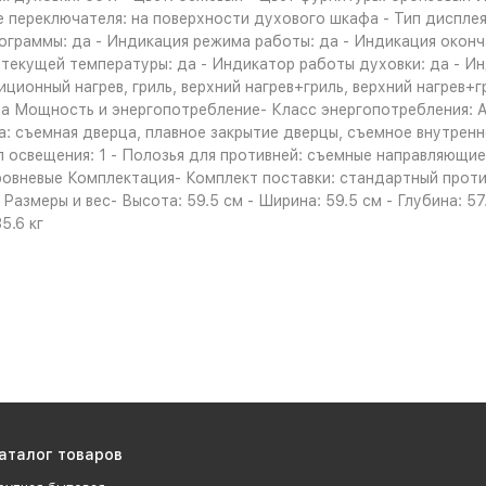
 переключателя: на поверхности духового шкафа - Тип дисплея
ограммы: да - Индикация режима работы: да - Индикация оконч
 текущей температуры: да - Индикатор работы духовки: да - И
ионный нагрев, гриль, верхний нагрев+гриль, верхний нагрев+г
да Мощность и энергопотребление- Класс энергопотребления: 
 съемная дверца, плавное закрытие дверцы, съемное внутренне
мп освещения: 1 - Полозья для противней: съемные направляющ
овневые Комплектация- Комплект поставки: стандартный против
Размеры и вес- Высота: 59.5 см - Ширина: 59.5 см - Глубина: 57
5.6 кг
аталог товаров