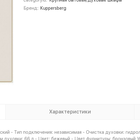
categoryId:
Крупная бытовая/Духовые шкафы
Бренд:
Kuppersberg
Характеристики
кий - Тип подключения: независимая - Очистка духовки: гидро
 духовки: 66 л - Цвет: бежевый - Цвет фурнитуры: бронзовый У