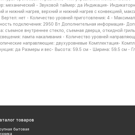
ер: механический - Звуковой таймер: да Индикация- Индикато
ий и нижний нагрев, верхний и нижний нагрев с конвекцией, макс
н - Вертел: нет - Количество уровней приготовления: 4 - Макси
щность подключения: 2950 Вт Дополнительная информация- До
 съемное внутреннее стекло, съемная дверца, откидной гриль,
освещения: лампа накаливания - Количество уровней направляющ
опические направляющие: двухуровневые Комплектация- Компле
рукция: да Размеры и вес- Высота: 59.5 см - Ширина: 59.5 см - Г
аталог товаров
рупная бытовая
ехника