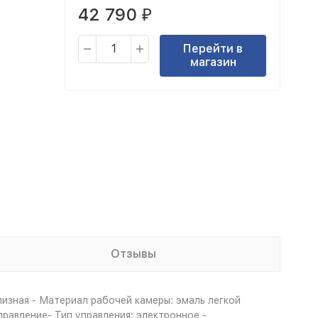
42 790
₽
Перейти в
магазин
Отзывы
лизная - Материал рабочей камеры: эмаль легкой
правление- Тип управления: электронное -