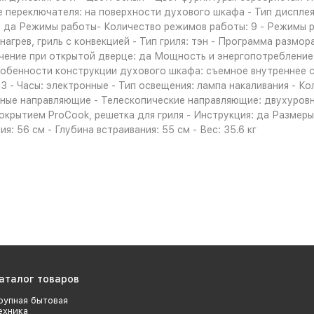
 переключателя: на поверхности духового шкафа - Тип диспле
: да Режимы работы- Количество режимов работы: 9 - Режимы р
 нагрев, гриль с конвекцией - Тип гриля: тэн - Программа размо
чение при открытой дверце: да Мощность и энергопотребление
бенности конструкции духового шкафа: съемное внутреннее ст
3 - Часы: электронные - Тип освещения: лампа накаливания - К
ные направляющие - Телескопические направляющие: двухуров
крытием ProCook, решетка для гриля - Инструкция: да Размеры и
я: 56 см - Глубина встраивания: 55 см - Вес: 35.6 кг
аталог товаров
рупная бытовая
ехника