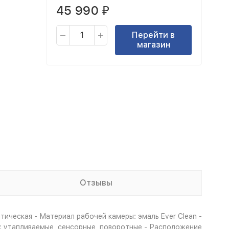
45 990
₽
Перейти в
магазин
Отзывы
ическая - Материал рабочей камеры: эмаль Ever Clean -
и: утапливаемые, сенсорные, поворотные - Расположение