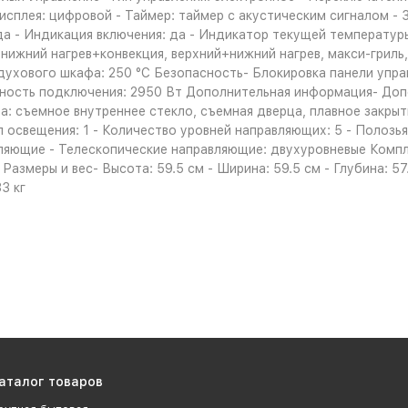
исплея: цифровой - Таймер: таймер с акустическим сигналом -
да - Индикация включения: да - Индикатор текущей температур
 нижний нагрев+конвекция, верхний+нижний нагрев, макси-гриль,
духового шкафа: 250 °С Безопасность- Блокировка панели упра
щность подключения: 2950 Вт Дополнительная информация- До
: съемное внутреннее стекло, съемная дверца, плавное закрыт
п освещения: 1 - Количество уровней направляющих: 5 - Полозь
яющие - Телескопические направляющие: двухуровневые Компле
 Размеры и вес- Высота: 59.5 см - Ширина: 59.5 см - Глубина: 5
3 кг
аталог товаров