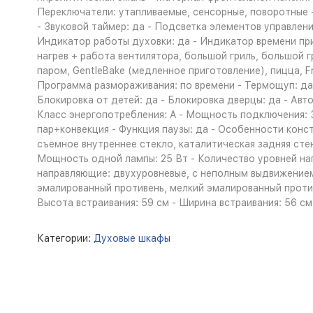
Переключатели: утапливаемые, сенсорные, поворотные 
- Звуковой таймер: да - Подсветка элементов управлен
Индикатор работы духовки: да - Индикатор времени пр
нагрев + работа вентилятора, большой гриль, большой гр
паром, GentleBake (медленное приготовление), пицца, F
Программа размораживания: по времени - Термощуп: да
Блокировка от детей: да - Блокировка дверцы: да - Ав
Класс энергопотребления: A - Мощность подключения:
пар+конвекция - Функция паузы: да - Особенности конс
съемное внутреннее стекло, каталитическая задняя стен
Мощность одной лампы: 25 Вт - Количество уровней на
направляющие: двухуровневые, с неполным выдвижение
эмалированный противень, мелкий эмалированный противе
Высота встраивания: 59 см - Ширина встраивания: 56 см 
Категории:
Духовые шкафы