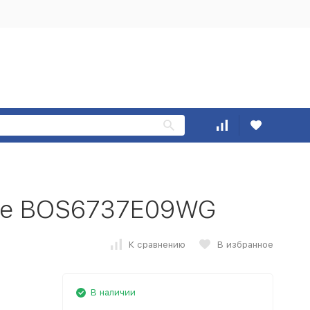
nje BOS6737E09WG
К сравнению
В избранное
В наличии