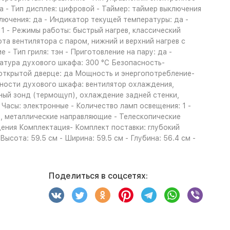
 - Тип дисплея: цифровой - Таймер: таймер выключения
лючения: да - Индикатор текущей температуры: да -
1 - Режимы работы: быстрый нагрев, классический
ота вентилятора с паром, нижний и верхний нагрев с
- Тип гриля: тэн - Приготовление на пару: да -
ратура духового шкафа: 300 °С Безопасность-
 открытой дверце: да Мощность и энергопотребление-
ности духового шкафа: вентилятор охлаждения,
ный зонд (термощуп), охлаждение задней стенки,
 Часы: электронные - Количество ламп освещения: 1 -
, металлические направляющие - Телескопические
ения Комплектация- Комплект поставки: глубокий
сота: 59.5 см - Ширина: 59.5 см - Глубина: 56.4 см -
Поделиться в соцсетях: