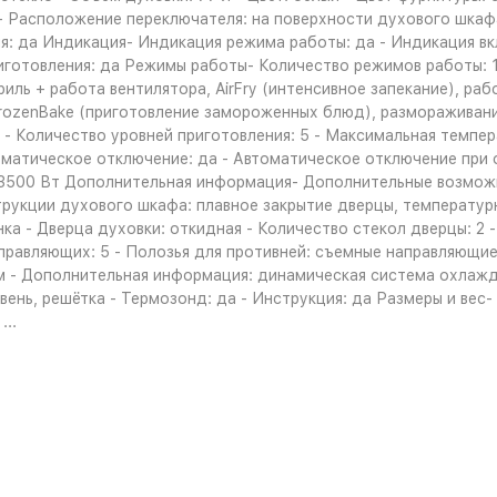
- Расположение переключателя: на поверхности духового шкафа
ия: да Индикация- Индикация режима работы: да - Индикация вк
иготовления: да Режимы работы- Количество режимов работы: 1
иль + работа вентилятора, AirFry (интенсивное запекание), раб
rozenBake (приготовление замороженных блюд), размораживание 
 - Количество уровней приготовления: 5 - Максимальная темпе
томатическое отключение: да - Автоматическое отключение при
 3500 Вт Дополнительная информация- Дополнительные возмож
трукции духового шкафа: плавное закрытие дверцы, температур
ка - Дверца духовки: откидная - Количество стекол дверцы: 2 -
правляющих: 5 - Полозья для противней: съемные направляющие
м - Дополнительная информация: динамическая система охлажд
нь, решётка - Термозонд: да - Инструкция: да Размеры и вес- Вы
...