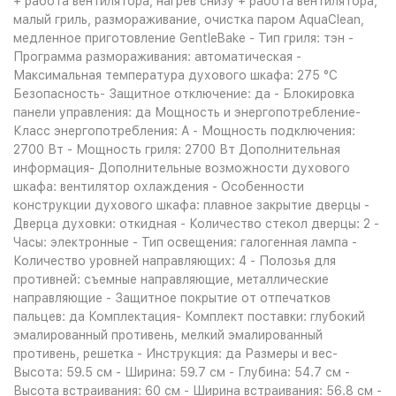
+ работа вентилятора, нагрев снизу + работа вентилятора,
малый гриль, размораживание, очистка паром AquaClean,
медленное приготовление GentleBake - Тип гриля: тэн -
Программа размораживания: автоматическая -
Максимальная температура духового шкафа: 275 °С
Безопасность- Защитное отключение: да - Блокировка
панели управления: да Мощность и энергопотребление-
Класс энергопотребления: A - Мощность подключения:
2700 Вт - Мощность гриля: 2700 Вт Дополнительная
информация- Дополнительные возможности духового
шкафа: вентилятор охлаждения - Особенности
конструкции духового шкафа: плавное закрытие дверцы -
Дверца духовки: откидная - Количество стекол дверцы: 2 -
Часы: электронные - Тип освещения: галогенная лампа -
Количество уровней направляющих: 4 - Полозья для
противней: съемные направляющие, металлические
направляющие - Защитное покрытие от отпечатков
пальцев: да Комплектация- Комплект поставки: глубокий
эмалированный противень, мелкий эмалированный
противень, решетка - Инструкция: да Размеры и вес-
Высота: 59.5 см - Ширина: 59.7 см - Глубина: 54.7 см -
Высота встраивания: 60 см - Ширина встраивания: 56.8 см -