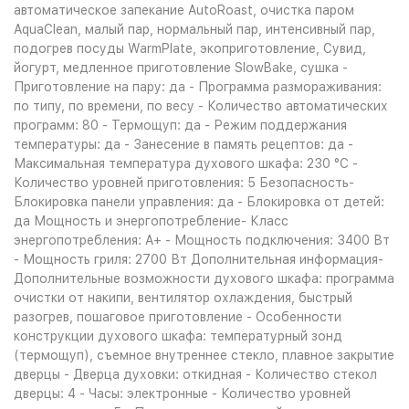
автоматическое запекание AutoRoast, очистка паром
AquaClean, малый пар, нормальный пар, интенсивный пар,
подогрев посуды WarmPlate, экоприготовление, Сувид,
йогурт, медленное приготовление SlowBake, сушка -
Приготовление на пару: да - Программа размораживания:
по типу, по времени, по весу - Количество автоматических
программ: 80 - Термощуп: да - Режим поддержания
температуры: да - Занесение в память рецептов: да -
Максимальная температура духового шкафа: 230 °С -
Количество уровней приготовления: 5 Безопасность-
Блокировка панели управления: да - Блокировка от детей:
да Мощность и энергопотребление- Класс
энергопотребления: A+ - Мощность подключения: 3400 Вт
- Мощность гриля: 2700 Вт Дополнительная информация-
Дополнительные возможности духового шкафа: программа
очистки от накипи, вентилятор охлаждения, быстрый
разогрев, пошаговое приготовление - Особенности
конструкции духового шкафа: температурный зонд
(термощуп), съемное внутреннее стекло, плавное закрытие
дверцы - Дверца духовки: откидная - Количество стекол
дверцы: 4 - Часы: электронные - Количество уровней