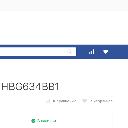
h HBG634BB1
К сравнению
В избранное
В наличии