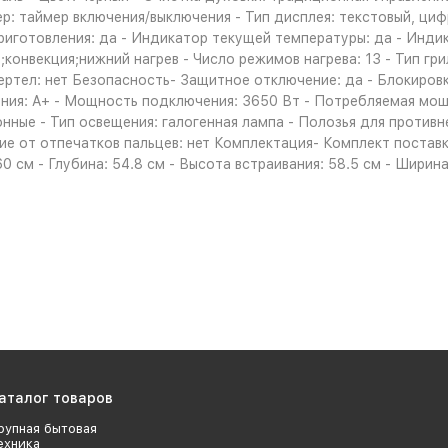
р: таймер включения/выключения - Тип дисплея: текстовый, ци
риготовления: да - Индикатор текущей температуры: да - Инди
онвекция;нижний нагрев - Число режимов нагрева: 13 - Тип грил
ртел: нет Безопасность- Защитное отключение: да - Блокировка
ния: A+ - Мощность подключения: 3650 Вт - Потребляемая мо
ронные - Тип освещения: галогенная лампа - Полозья для против
ие от отпечатков пальцев: нет Комплектация- Комплект поставк
60 см - Глубина: 54.8 см - Высота встраивания: 58.5 см - Ширина
аталог товаров
рупная бытовая
ехника