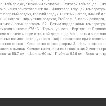
р: таймер с акустическим сигналом - Звуковой таймер: да - Ти
окончания приготовления: да - Индикатор текущей температуры
: горячий воздух, горячий воздух + нижний нагрев, нижний и ве
ижний нагрев + циркуляция воздуха, ProRoast, быстрый разогрев
втоматических программ: 87 - Режим поддержания температуры:
духового шкафа: 275 °С - Термощуп: есть - Вертел: нет Безопа
еское отключение при открытой дверце: да Мощность и энергоп
ельные возможности духового шкафа: пошаговое приготовление
ннее стекло - Количество стекол дверцы: 3 - Часы: электронны
овки: откидная Комплектация- Комплект поставки: 2 мелких про
ысота: 59.7 см - Ширина: 60 см - Глубина: 54.6 см - Высота вст