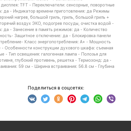
п дисплея: TFT - Переключатели: сенсорные, поворотные
: да - Индикатор времени приготовления: да Режимы
рхний нагрев, большой гриль, гриль, большой гриль +
, горячий воздух ЭКО, подогрев посуды, очистка водой -
 да - Занесение в память режимов: да - Количество
сность- Защитное отключение: да - Блокировка панели
отребление- Класс энергопотребления: A+ - Мощность
 - Особенности конструкции духового шкафа: съемная
е - Тип освещения: галогенная лампа - Полозья для
тивня, глубокий противень, решетка - Термозонд: да -
раивания: 59 см - Ширина встраивания: 56.8 см - Глубина
Поделиться в соцсетях: