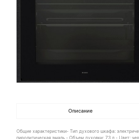
Описание
Общие характеристики- Тип духового шкафа: электричес
пиролитическая эмаль - Объем духовки: 73 л - Цвет: ч