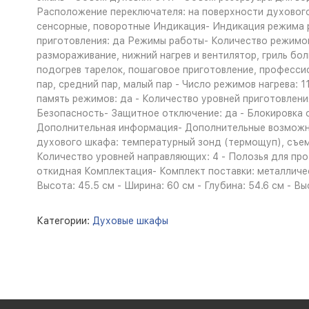
Расположение переключателя: на поверхности духового 
сенсорные, поворотные Индикация- Индикация режима р
приготовления: да Режимы работы- Количество режимов р
размораживание, нижний нагрев и вентилятор, гриль бо
подогрев тарелок, пошаговое приготовление, профессио
пар, средний пар, малый пар - Число режимов нагрева: 1
память режимов: да - Количество уровней приготовления
Безопасность- Защитное отключение: да - Блокировка 
Дополнительная информация- Дополнительные возможно
духового шкафа: температурный зонд (термощуп), съемн
Количество уровней направляющих: 4 - Полозья для пр
откидная Комплектация- Комплект поставки: металлическ
Высота: 45.5 см - Ширина: 60 см - Глубина: 54.6 см - Вы
Категории:
Духовые шкафы