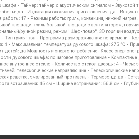
шкафа - Таймер: таймер с акустическим сигналом - Звуковой та
аботы: да - Индикация окончания приготовления: да - Индикат
аботы: 17 - Режимы работы: гриль, конвекция, нижний нагрев, в
льшой площади, гриль большой площади с вентилятором, горячий 
нальный/ручной режим, режим "Шеф-повар", 3D горячий воздух,
1 - Тип гриля: тэн - Программа размораживания: по времени - К
: 4 - Максимальная температура духового шкафа: 275 °С - Приг
от детей: да Мощность и энергопотребление- Класс энергопотр
сти духового шкафа: пошаговое приготовление - Компактные 
ое внутреннее стекло - Количество стекол дверцы: 4 - Часы: э
отивней: телескопические направляющие - Телескопические нап
ая решетка, эмалированный противень - Термозонд: да - Сетево
сота встраивания: 45 см - Ширина встраивания: 56.8 см - Глубина