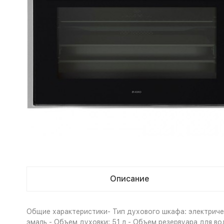
Описание
Общие характеристики- Тип духового шкафа: электричес
эмаль - Объем духовки: 51 л - Объем резервуара для во