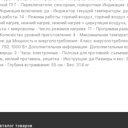
етной TFT - Переключатели: сенсорные, поворотные Индикация-
 Индикация включения: да - Индикатор текущей температуры: д
работы: 14 - Режимы работы: горячий воздух, горячий воздух +
ний нагрев, нижний нагрев, нижний нагрев + циркуляция воздуха,
уха + микроволны - Число режимов нагрева: 11 - Программа раз
Количество уровней приготовления: 4 - Максимальная температу
ния: да Мощность и энергопотребление- Класс энергопотребле
600, 750, 1000 Вт Дополнительная информация- Дополнительные
верцы: 3 - Часы: электронные - Полозья для противней: съемны
 мелкий противень, решетка - Инструкция: да Размеры и вес- Вы
 - Глубина встраивания: 55 см - Вес: 31.6 кг
аталог товаров