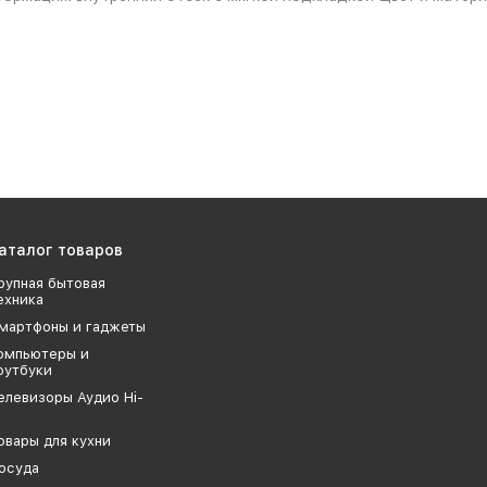
аталог товаров
рупная бытовая
ехника
мартфоны и гаджеты
омпьютеры и
оутбуки
елевизоры Аудио Hi-
овары для кухни
осуда