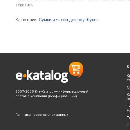
текстиль
Категории:
Сумки и чехлы для ноутбуков
К
К
т
С
2007-2026 © e-Katalog — информационный
К
портал о компании (неофициальный).
н
Т
Fi
Политика персональных данных
Т
П