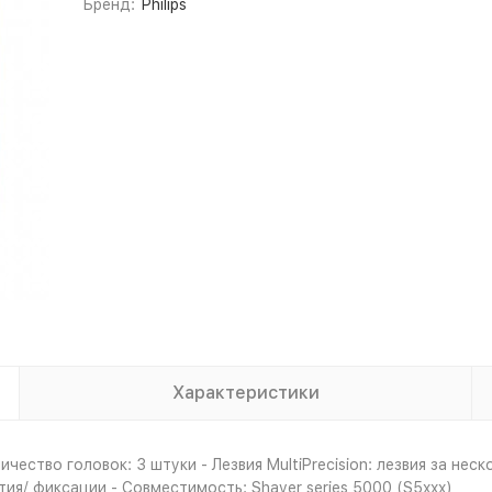
Бренд:
Philips
Характеристики
ичество головок: 3 штуки - Лезвия MultiPrecision: лезвия за не
тия/ фиксации - Совместимость: Shaver series 5000 (S5xxx)