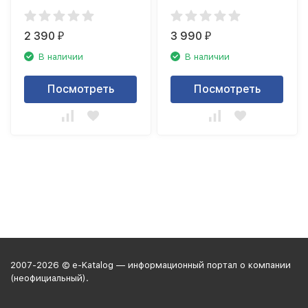
MacBook Pro/MacBook Air
MacBook Pro/MacBook Air
16&quot;, чёрный
13&quot;, чёрный
2 390
3 990
₽
₽
В наличии
В наличии
Посмотреть
Посмотреть
2007-2026 © e-Katalog — информационный портал о компании
(неофициальный).