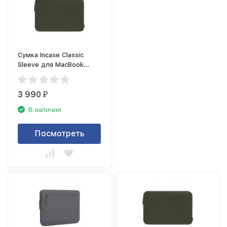
Сумка Incase Classic
Sleeve для MacBook
Pro/MacBook Air
15&quot;, оливковый
3 990
₽
В наличии
Посмотреть