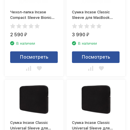
Чехол-папка Incase
Сумка Incase Classic
Compact Sleeve Bionic
Sleeve для MacBook
Ripstop, серый
Pro/MacBook Air
13&quot;, оливковый
2 590
3 990
₽
₽
В наличии
В наличии
Посмотреть
Посмотреть
Сумка Incase Classic
Сумка Incase Classic
Universal Sleeve для
Universal Sleeve для