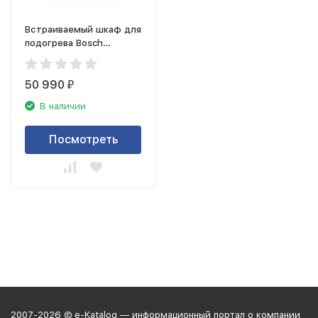
Встраиваемый шкаф для
подогрева Bosch
BIC630NS1
50 990
₽
В наличии
Посмотреть
2007-2026 © e-Katalog — информационный портал о компании