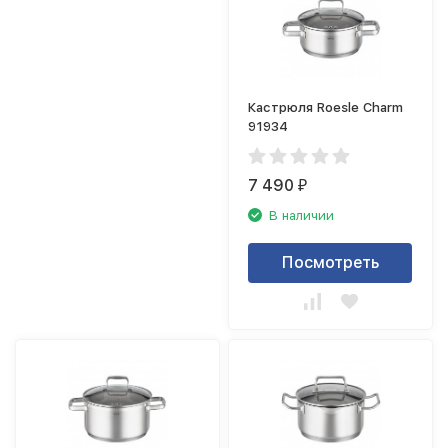
Кастрюля Roesle Charm
91934
7 490
₽
В наличии
Посмотреть