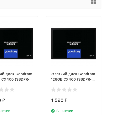
ий диск Goodram
Жесткий диск Goodram
 CX400 (SSDPR-
128GB CX400 (SSDPR-
-256-G2)
CX400-128-G2)
0
1 590
₽
₽
аличии
В наличии