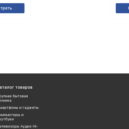
треть
аталог товаров
рупная бытовая
ехника
мартфоны и гаджеты
омпьютеры и
оутбуки
елевизоры Аудио Hi-