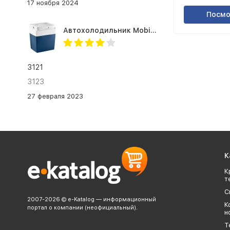
сканер отпечатка пальца
17 ноября 2024
Посмо
Автохолодильник Mobicool MV26 AC/DC
3121
3123
27 февраля 2023
К
К
т
С
2007-2026 © e-Katalog — информационный
К
портал о компании (неофициальный).
н
Т