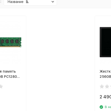
:
Название
я память
Жестк
B PC12800
256GB
CX400
L11S/4G
2 49
В н