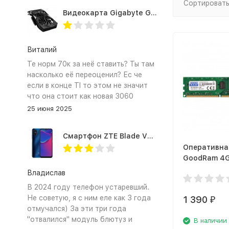
Сортировать
Видеокарта Gigabyte GTX1660TI 6GB (GV-N166TOC-6GD 1.0A)
Виталий
Те норм 70к за неё ставить? Ты там
насколько её переоценил? Ес че
если в конце TI то этом не значит
что она стоит как новая 3060
25 июня 2025
Смартфон ZTE Blade V2020 Smart 64 Гб синий
Оперативна
GoodRam 4G
DDR3
Владислав
GR1600D364
В 2024 году телефон устаревший.
Не советую, я с ним еле как 3 года
1 390
₽
отмучался) За эти три года
"отвалился" модуль блютуз и
В наличии