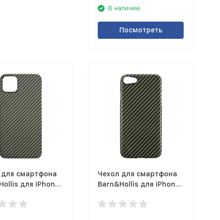
В наличии
Посмотреть
 для смартфона
Чехол для смартфона
ollis для iPhone
Barn&Hollis для iPhone
 матовый,
SE глянцевый, зеленый
ый