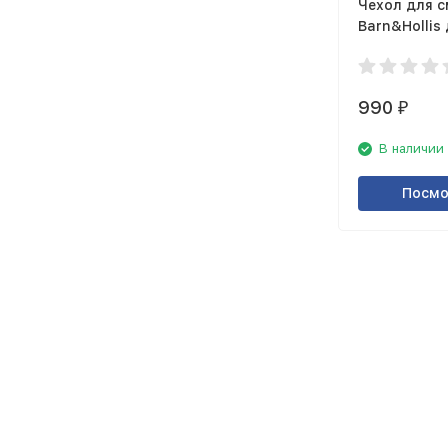
Чехол для 
Barn&Hollis
12 mini, ма
990
₽
В наличии
Посмо