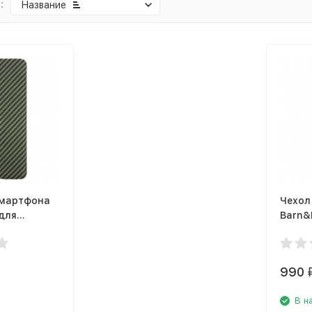
:
Название
смартфона
Чехол
 для
Barn&H
laxy S20
Samsu
еленый
матов
990
В н