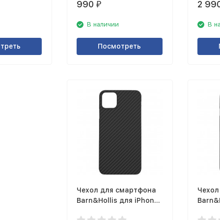
990
2 99
₽
В наличии
В н
треть
Посмотреть
Чехол для смартфона
Чехол
Barn&Hollis для iPhone
Barn&H
11 Pro матовый, серый
SE гл