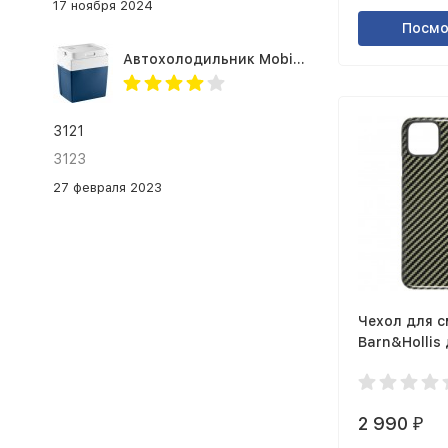
сканер отпечатка пальца
17 ноября 2024
Посмо
Автохолодильник Mobicool MV26 AC/DC
3121
3123
27 февраля 2023
Чехол для 
Barn&Hollis
11 Pro глянц
зеленый
2 990
₽