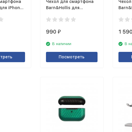
смартфона
Чехол для смартфона
Чехол
 для iPhone
Barn&Hollis для
Barn&H
товый серый
Samsung Galaxy S20+
SE ма
матовый, серый
990
1 59
₽
В наличии
В н
треть
Посмотреть