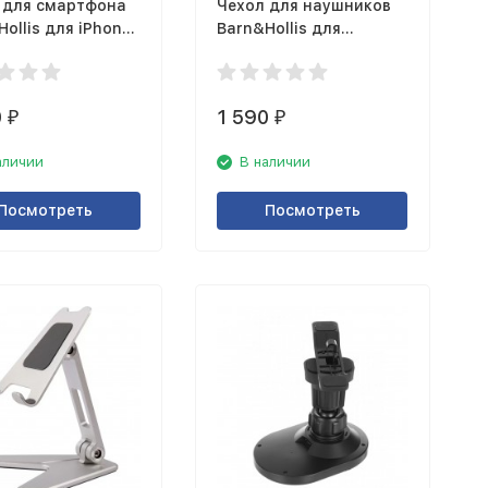
 для смартфона
Чехол для наушников
ollis для iPhone
Barn&Hollis для
товый, серый
зарядного кейса
AirPods Pro карбон
глянцевый зеленый
0
1 590
₽
₽
аличии
В наличии
Посмотреть
Посмотреть