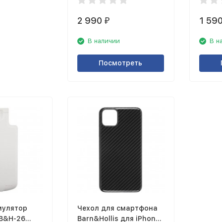
2 990
1 59
₽
В наличии
В н
Посмотреть
мулятор
Чехол для смартфона
 B&H-26
Barn&Hollis для iPhone