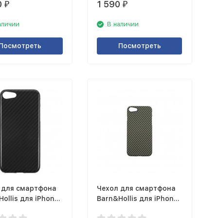
0
1 590
₽
₽
аличии
В наличии
Посмотреть
Посмотреть
 для смартфона
Чехол для смартфона
ollis для iPhone
Barn&Hollis для iPhone
янцевый, серый
SE матовый, зеленый