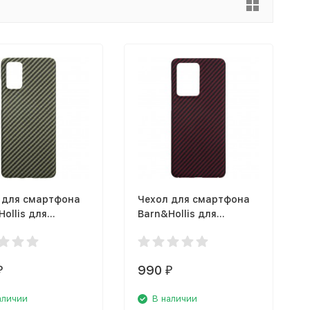
 для смартфона
Чехол для смартфона
ollis для
Barn&Hollis для
ng Galaxy S20+
Samsung Galaxy S20
ый, зеленый
Ultra матовый, красный
990
₽
₽
аличии
В наличии