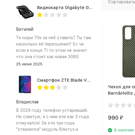
Сортировать
Видеокарта Gigabyte GTX1660TI 6GB (GV-N166TOC-6GD 1.0A)
Виталий
Те норм 70к за неё ставить? Ты там
насколько её переоценил? Ес че
если в конце TI то этом не значит
что она стоит как новая 3060
25 июня 2025
Смартфон ZTE Blade V2020 Smart 64 Гб синий
Чехол для 
Barn&Hollis
Samsung Ga
Владислав
матовый, з
В 2024 году телефон устаревший.
Не советую, я с ним еле как 3 года
990
₽
отмучался) За эти три года
"отвалился" модуль блютуз и
В наличии