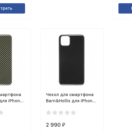
треть
смартфона
Чехол для смартфона
 для iPhone
Barn&Hollis для iPhone
евый,
11 Pro Max глянцевый,
серый
2 990
₽