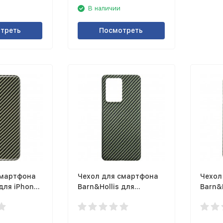
В наличии
треть
Посмотреть
смартфона
Чехол для смартфона
Чехол
 для iPhone
Barn&Hollis для
Barn&H
ый, зеленый
Samsung Galaxy S20
11 Pro
Ultra матовый, зеленый
зелен