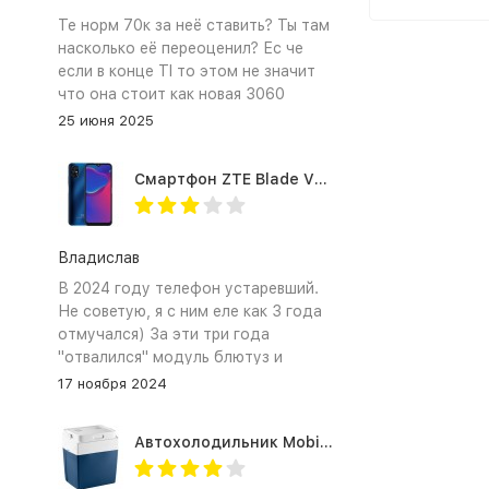
Те норм 70к за неё ставить? Ты там
насколько её переоценил? Ес че
если в конце TI то этом не значит
что она стоит как новая 3060
25 июня 2025
Смартфон ZTE Blade V2020 Smart 64 Гб синий
Владислав
В 2024 году телефон устаревший.
Не советую, я с ним еле как 3 года
отмучался) За эти три года
"отвалился" модуль блютуз и
сканер отпечатка пальца
17 ноября 2024
Автохолодильник Mobicool MV26 AC/DC