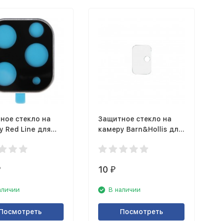
ное стекло на
Защитное стекло на
у Red Line для
камеру Barn&Hollis для
iPhone 11 Pro/11
Samsung Galaxy A51
ax, черная рамка
10
₽
₽
аличии
В наличии
Посмотреть
Посмотреть