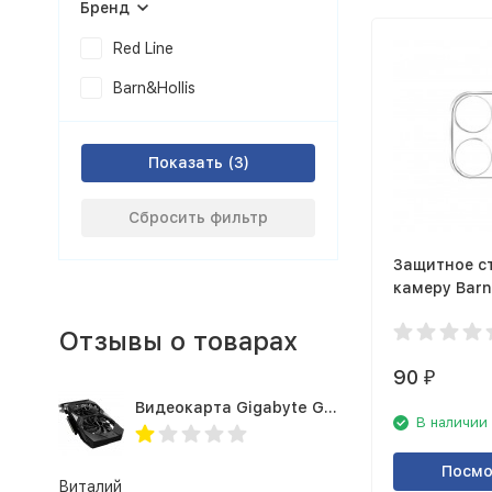
Бренд
Red Line
Barn&Hollis
Показать
Сбросить фильтр
Защитное с
камеру Barn
Apple iPhone
Отзывы о товарах
90
₽
Видеокарта Gigabyte GTX1660TI 6GB (GV-N166TOC-6GD 1.0A)
В наличии
Посмо
Виталий