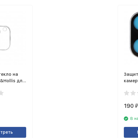
текло на
Защит
&Hollis для
камер
 11
Apple 
Pro M
190
В н
треть