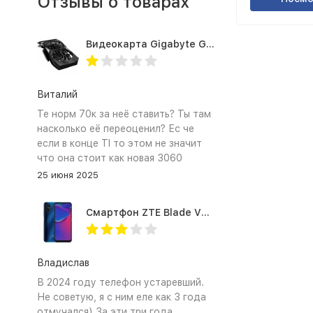
Отзывы о товарах
Видеокарта Gigabyte GTX1660TI 6GB (GV-N166TOC-6GD 1.0A)
Виталий
Те норм 70к за неё ставить? Ты там
насколько её переоценил? Ес че
если в конце TI то этом не значит
что она стоит как новая 3060
25 июня 2025
Смартфон ZTE Blade V2020 Smart 64 Гб синий
Владислав
В 2024 году телефон устаревший.
Не советую, я с ним еле как 3 года
отмучался) За эти три года