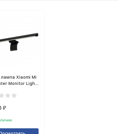
 лампа Xiaomi Mi
er Monitor Light
HR4838GL
0
₽
аличии
Посмотреть