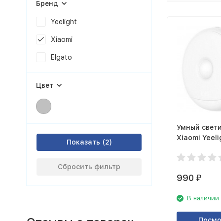
Бренд
Yeelight
Xiaomi
Elgato
Цвет
Умный свет
Xiaomi Yeeli
Показать
Rechargeabl
Nightlight
Сбросить фильтр
990
₽
В наличии
Посмо