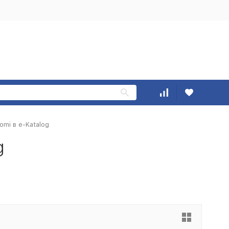
omi в e-Katalog
g