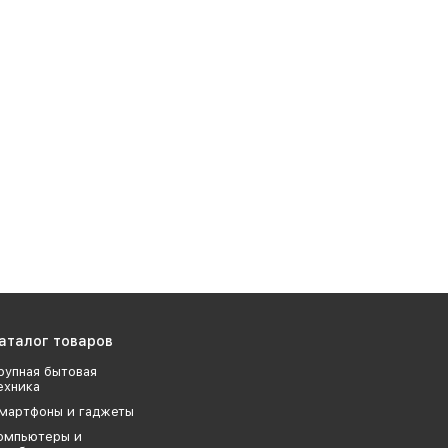
аталог товаров
рупная бытовая
ехника
мартфоны и гаджеты
омпьютеры и