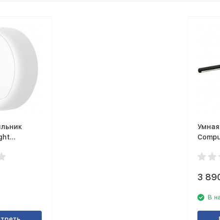
ильник
Умная
ght
Comput
e Sensor
Bar B
3 89
В н
треть