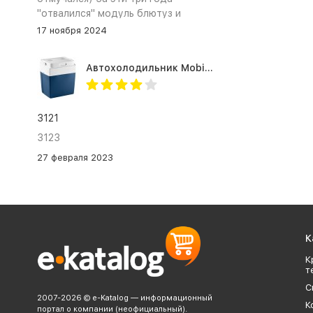
"отвалился" модуль блютуз и
сканер отпечатка пальца
17 ноября 2024
Автохолодильник Mobicool MV26 AC/DC
3121
3123
27 февраля 2023
К
К
т
С
2007-2026 © e-Katalog — информационный
К
портал о компании (неофициальный).