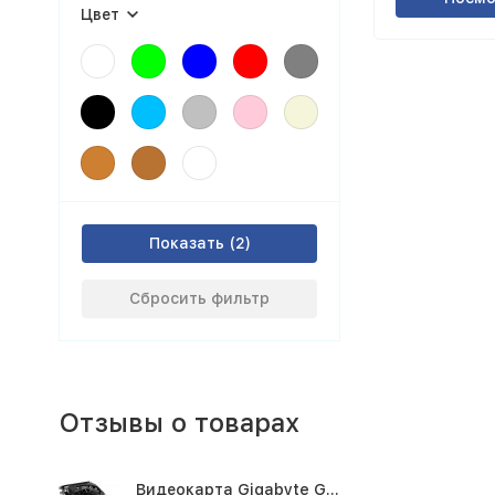
Цвет
Показать
Сбросить фильтр
Отзывы о товарах
Видеокарта Gigabyte GTX1660TI 6GB (GV-N166TOC-6GD 1.0A)