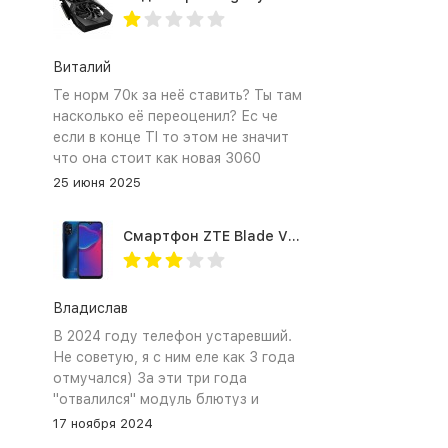
Виталий
Те норм 70к за неё ставить? Ты там
насколько её переоценил? Ес че
если в конце TI то этом не значит
что она стоит как новая 3060
25 июня 2025
Смартфон ZTE Blade V2020 Smart 64 Гб синий
Владислав
В 2024 году телефон устаревший.
Не советую, я с ним еле как 3 года
отмучался) За эти три года
"отвалился" модуль блютуз и
сканер отпечатка пальца
17 ноября 2024