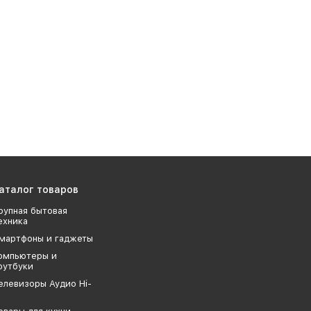
аталог товаров
рупная бытовая
ехника
мартфоны и гаджеты
омпьютеры и
оутбуки
елевизоры Аудио Hi-