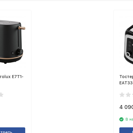
rolux E7T1-
Тостер
EAT33
4 09
В н
треть