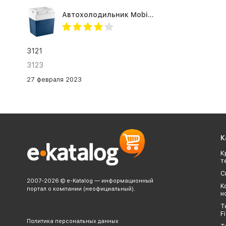
Автохолодильник Mobicool MV26 AC/DC
3121
3123
27 февраля 2023
К
К
т
С
2007-2026 © e-Katalog — информационный
К
портал о компании (неофициальный).
н
Т
Fi
Политика персональных данных