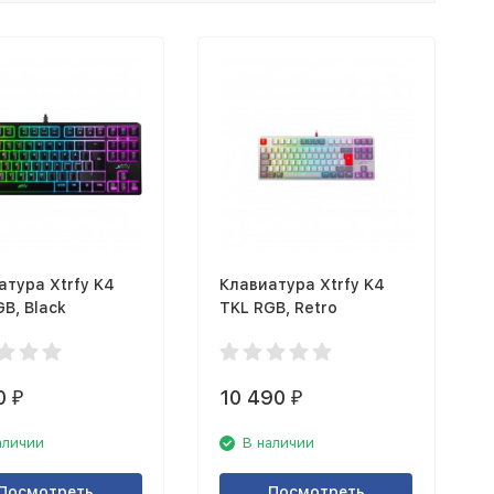
атура Xtrfy K4
Клавиатура Xtrfy K4
B, Black
TKL RGB, Retro
0
10 490
₽
₽
аличии
В наличии
Посмотреть
Посмотреть