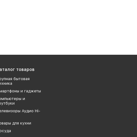
аталог товаров
рупная бытовая
ехника
мартфоны и гаджеты
омпьютеры и
оутбуки
елевизоры Аудио Hi-
овары для кухни
осуда