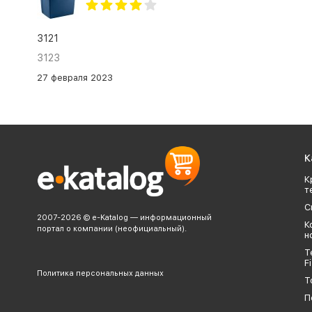
3121
3123
27 февраля 2023
К
К
т
С
2007-2026 © e-Katalog — информационный
К
портал о компании (неофициальный).
н
Т
Fi
Политика персональных данных
Т
П