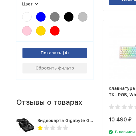
Цвет
Показать
Сбросить фильтр
Клавиатура 
TKL RGB, Wh
Отзывы о товарах
10 490
₽
Видеокарта Gigabyte GTX1660TI 6GB (GV-N166TOC-6GD 1.0A)
В наличии