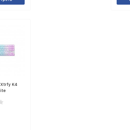
Xtrfy K4
ite