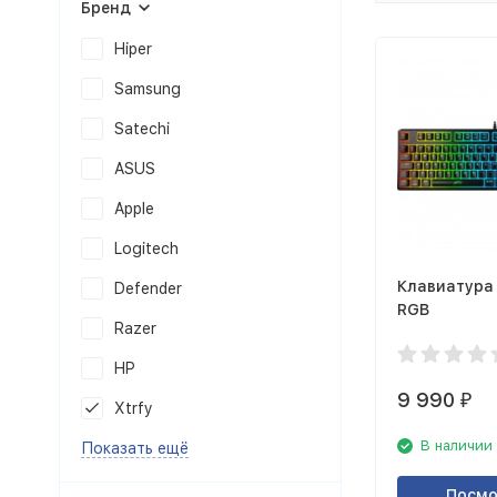
Бренд
Hiper
Samsung
Satechi
ASUS
Apple
Logitech
Клавиатура 
Defender
RGB
Razer
HP
9 990
₽
Xtrfy
В наличии
Показать ещё
Посмо