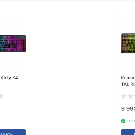
Xtrfy K4
Клави
TKL RG
9 99
В н
треть