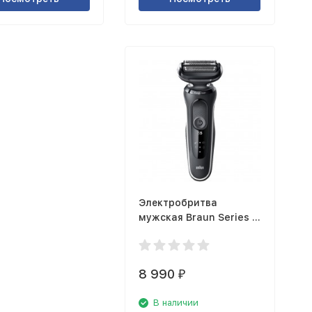
Электробритва
мужская Braun Series 5
50-W1500s White
8 990
₽
В наличии