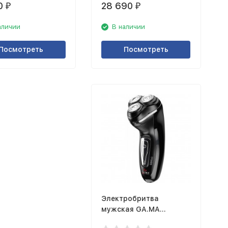
0
28 690
₽
₽
аличии
В наличии
Посмотреть
Посмотреть
Электробритва
мужская GA.MA
GSH860