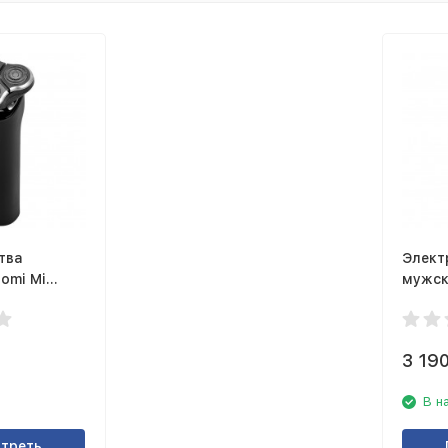
тва
Элект
omi Mi
мужск
ver S500
GM060
3 19
В н
треть