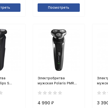
треть
Посмотреть
тва
Электробритва
Элект
lips S
мужская Polaris PMR
мужск
0307RС
GSH8
4 990
3 39
₽