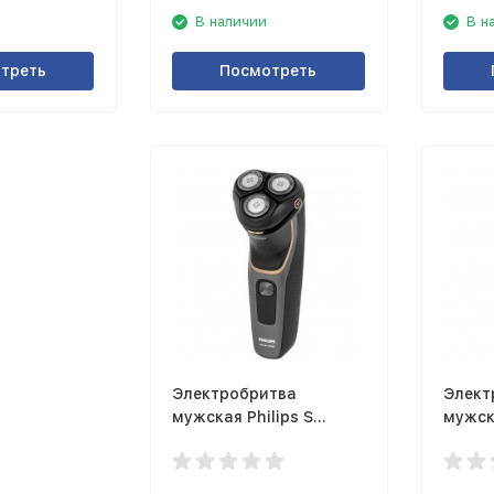
В наличии
В н
треть
Посмотреть
Электробритва
Элект
мужская Philips S
мужск
3333/54
R5000