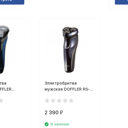
тва
Электробритва
FFLER
мужская DOFFLER RS-
1567
2 390
₽
В наличии