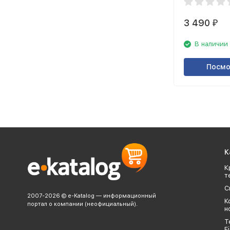
3 490
₽
В наличии
Посмо
К
К
т
С
2007-2026 © e-Katalog — информационный
К
портал о компании (неофициальный).
н
Т
Fi