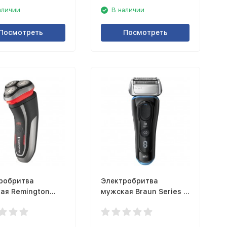
аличии
В наличии
Посмотреть
Посмотреть
робритва
Электробритва
ая Remington
мужская Braun Series 8
8345s