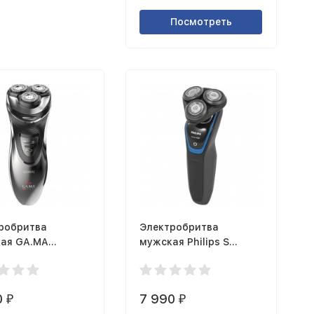
Посмотреть
робритва
Электробритва
ая GA.MA
мужская Philips S
90
5100/06
0
7 990
₽
₽