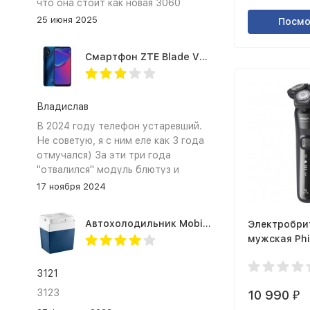
что она стоит как новая 3060
25 июня 2025
Посмо
Смартфон ZTE Blade V2020 Smart 64 Гб синий
Владислав
В 2024 году телефон устаревший.
Не советую, я с ним еле как 3 года
отмучался) За эти три года
"отвалился" модуль блютуз и
сканер отпечатка пальца
17 ноября 2024
Автохолодильник Mobicool MV26 AC/DC
Электробри
мужская Phi
5588/38
3121
3123
10 990
₽