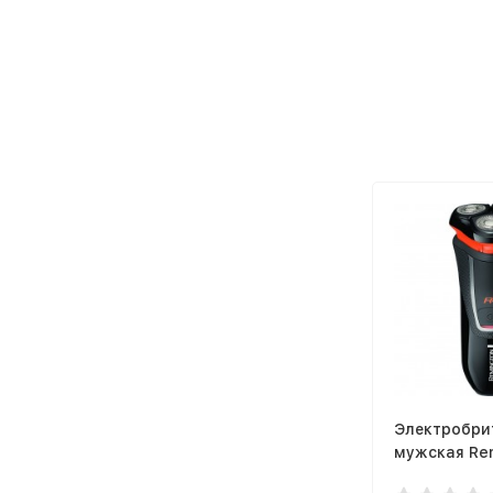
Электробри
мужская Re
R4000