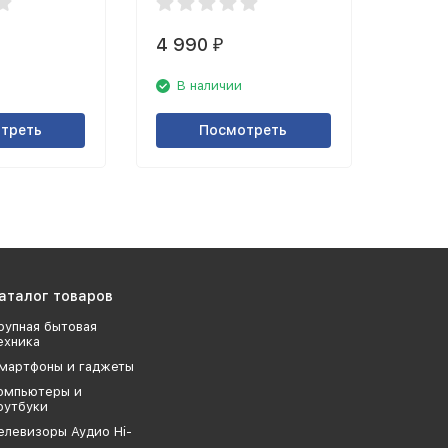
4 990
₽
В наличии
треть
Посмотреть
аталог товаров
рупная бытовая
ехника
мартфоны и гаджеты
омпьютеры и
оутбуки
елевизоры Аудио Hi-