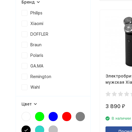
Бренд
Philips
Xiaomi
DOFFLER
Braun
Polaris
GA.MA
Электробри
Remington
мужская Xia
Wahl
Electric Sha
Цвет
3 890
₽
В наличии
Посмо