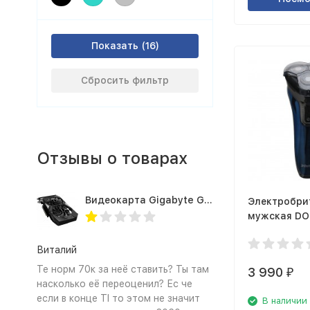
Показать
Сбросить фильтр
Отзывы о товарах
Видеокарта Gigabyte GTX1660TI 6GB (GV-N166TOC-6GD 1.0A)
Электробри
мужская DO
RSD260 Blue
Виталий
Те норм 70к за неё ставить? Ты там
3 990
₽
насколько её переоценил? Ес че
если в конце TI то этом не значит
В наличии