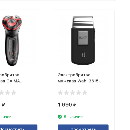
робритва
Электробритва
ая GA.MA
мужская Wahl 3615-
4 GSH SPORT
1016
0
1 690
₽
₽
аличии
В наличии
Посмотреть
Посмотреть