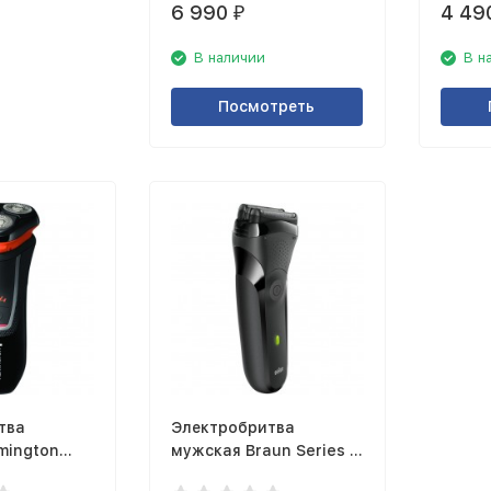
6 990
4 49
₽
В наличии
В н
Посмотреть
тва
Электробритва
mington
мужская Braun Series 3
301s Black