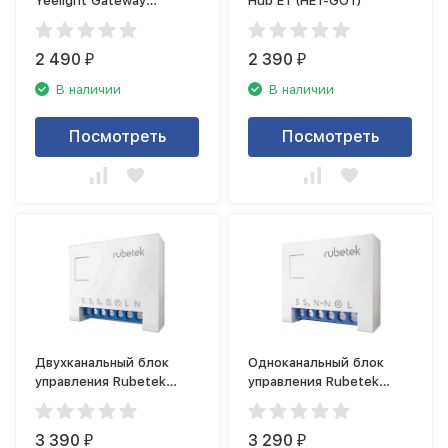
Yeelight Gateway
Hub E1 (HE1-GO1)
(YLWG01YL)
2 490
2 390
₽
₽
В наличии
В наличии
Посмотреть
Посмотреть
Двухканальный блок
Одноканальный блок
управления Rubetek
управления Rubetek
RЕ-3315
RЕ-3313
3 390
3 290
₽
₽